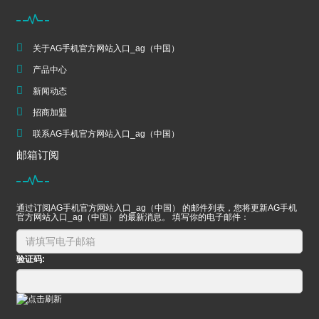
关于AG手机官方网站入口_ag（中国）
产品中心
新闻动态
招商加盟
联系AG手机官方网站入口_ag（中国）
邮箱订阅
通过订阅AG手机官方网站入口_ag（中国） 的邮件列表，您将更新AG手机
官方网站入口_ag（中国） 的最新消息。 填写你的电子邮件：
验证码: