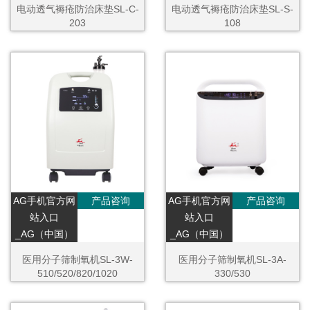
电动透气褥疮防治床垫SL-C-
电动透气褥疮防治床垫SL-S-
203
108
AG手机官方网
产品咨询
AG手机官方网
产品咨询
站入口
站入口
_AG（中国）
_AG（中国）
医用分子筛制氧机SL-3W-
医用分子筛制氧机SL-3A-
510/520/820/1020
330/530