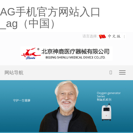
AG手机官方网站入口
_ag（中国）
语言选择:
网站导航
Toggl
navig