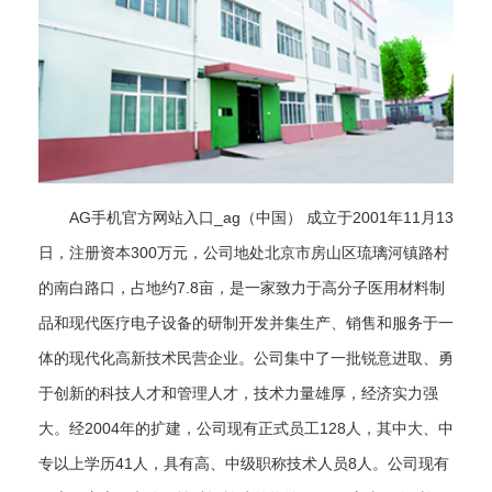
AG手机官方网站入口_ag（中国） 成立于2001年11月13
日，注册资本300万元，公司地处北京市房山区琉璃河镇路村
的南白路口，占地约7.8亩，是一家致力于高分子医用材料制
品和现代医疗电子设备的研制开发并集生产、销售和服务于一
体的现代化高新技术民营企业。公司集中了一批锐意进取、勇
于创新的科技人才和管理人才，技术力量雄厚，经济实力强
大。经2004年的扩建，公司现有正式员工128人，其中大、中
专以上学历41人，具有高、中级职称技术人员8人。公司现有